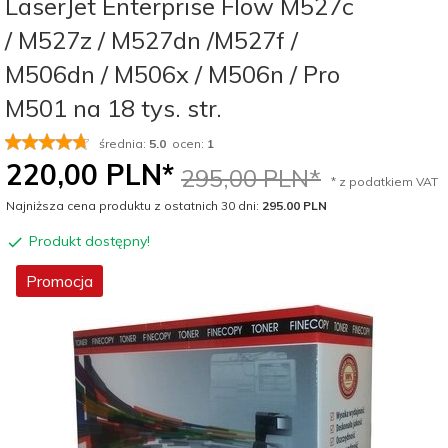
LaserJet Enterprise Flow M527c
/ M527z / M527dn /M527f /
M506dn / M506x / M506n / Pro
M501 na 18 tys. str.
średnia:
5.0
ocen:
1
220,
00
PLN*
295,00 PLN*
* z podatkiem VAT
Najniższa cena produktu z ostatnich 30 dni:
295.00 PLN
Produkt dostępny!
Promocja