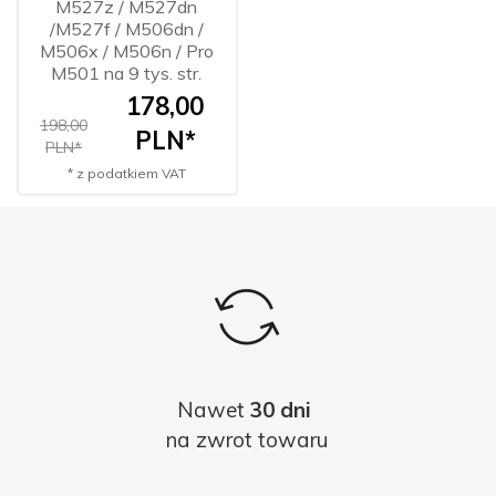
M527z / M527dn
/M527f / M506dn /
M506x / M506n / Pro
M501 na 9 tys. str.
178,
00
198,00
PLN*
PLN*
* z podatkiem VAT
Nawet
30 dni
na zwrot towaru