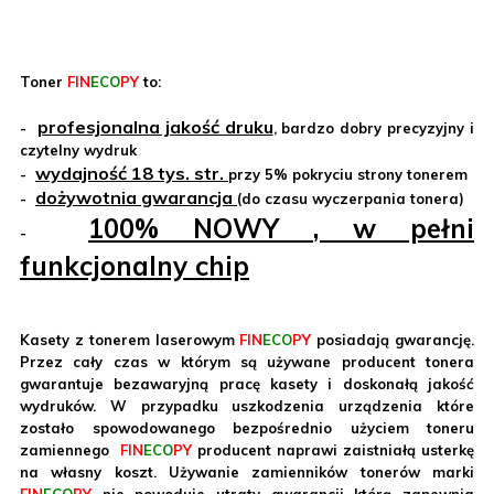
Toner
FIN
ECO
PY
to:
profesjonalna jakość druku
-
, bardzo dobry precyzyjny i
czytelny wydruk
wydajność
18
tys. str.
-
przy 5% pokryciu strony tonerem
dożywotnia gwarancja
-
(do czasu wyczerpania tonera)
100% NOWY
, w pełni
-
funkcjonalny chip
Kasety z tonerem laserowym
FIN
ECO
PY
posiadają gwarancję.
Przez cały czas w którym są używane producent tonera
gwarantuje bezawaryjną pracę kasety i doskonałą jakość
wydruków. W przypadku uszkodzenia urządzenia które
zostało spowodowanego bezpośrednio użyciem toneru
zamiennego
FIN
ECO
PY
producent naprawi zaistniałą usterkę
na własny koszt. Używanie zamienników tonerów marki
FIN
ECO
PY
nie powoduje utraty gwarancji którą zapewnia